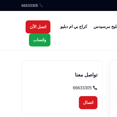
66633305
ليح مرسيدس
كراج بي ام دبليو
اتصل الآن
واتساب
تواصل معنا
66633305
اتصال