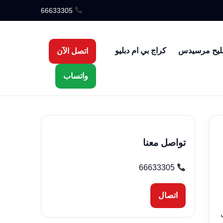
66633305
ليح مرسيدس
كراج بي ام دبليو
اتصل الآن
واتساب
تواصل معنا
66633305
اتصال