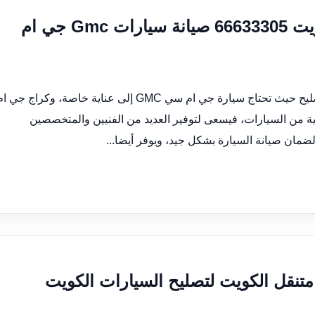
كراج تصليح جمس جي ام سي الكويت 66633305 صيانة سيارات Gmc جي ام
كراج تصليح جي ام سي يقدم أفضل خدمات صيانة وتصليح حيث تحتاج سيارة جي ام سي GMC إلى عناية خاصة، وكراج جي 
عية من السيارات، فيسعى لتوفير العديد من الفنيين والمتخصصين
ضمان صيانة السيارة بشكل جيد، ويوفر أيضا...