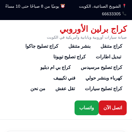
الشويخ الصناعية، الكويت
يوميًا من 8 صباحًا حتى 10 مساءً
66633305
كراج برلين الأوروبي
صيانة سيارات أوروبية ويابانية وأمريكية في الكويت
كراج متنقل
بنشر متنقل
كراج تصليح جاكوا
تبديل اطارات
كراج تصليح تويوتا
كراج تصليح مرسيدس
كراج بي ام دبليو
كهرباء وبنشر حولي
فني تكيييف
كراج تصليح سيارات
تقل عفش
من نحن
اتصل الآن
واتساب