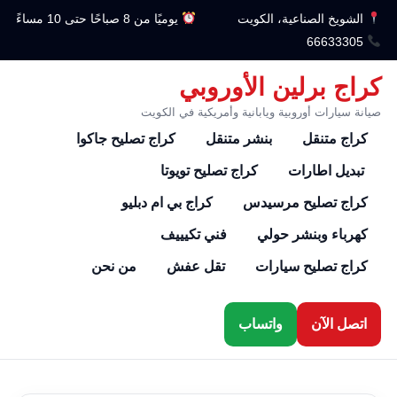
الشويخ الصناعية، الكويت
يوميًا من 8 صباحًا حتى 10 مساءً
66633305
كراج برلين الأوروبي
صيانة سيارات أوروبية ويابانية وأمريكية في الكويت
كراج متنقل
بنشر متنقل
كراج تصليح جاكوا
تبديل اطارات
كراج تصليح تويوتا
كراج تصليح مرسيدس
كراج بي ام دبليو
كهرباء وبنشر حولي
فني تكيييف
كراج تصليح سيارات
تقل عفش
من نحن
اتصل الآن
واتساب