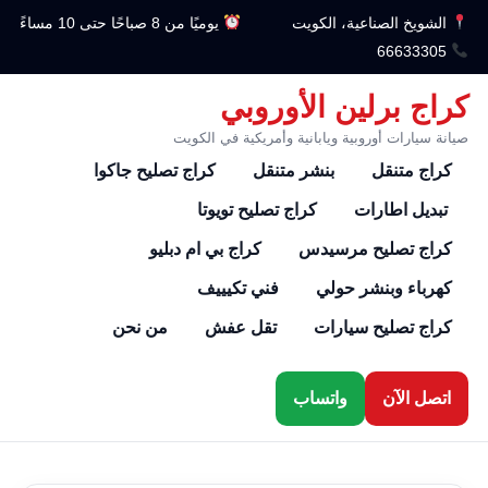
الشويخ الصناعية، الكويت
يوميًا من 8 صباحًا حتى 10 مساءً
66633305
كراج برلين الأوروبي
صيانة سيارات أوروبية ويابانية وأمريكية في الكويت
كراج متنقل
بنشر متنقل
كراج تصليح جاكوا
تبديل اطارات
كراج تصليح تويوتا
كراج تصليح مرسيدس
كراج بي ام دبليو
كهرباء وبنشر حولي
فني تكيييف
كراج تصليح سيارات
تقل عفش
من نحن
اتصل الآن
واتساب