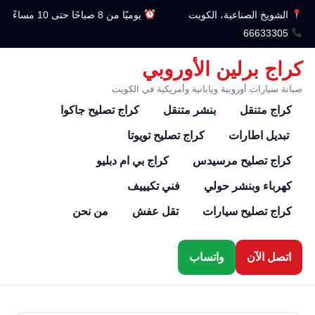
الشويخ الصناعية، الكويت
يوميًا من 8 صباحًا حتى 10 مساءً
66633305
كراج برلين الأوروبي
صيانة سيارات أوروبية ويابانية وأمريكية في الكويت
كراج متنقل
بنشر متنقل
كراج تصليح جاكوا
تبديل اطارات
كراج تصليح تويوتا
كراج تصليح مرسيدس
كراج بي ام دبليو
كهرباء وبنشر حولي
فني تكيييف
كراج تصليح سيارات
تقل عفش
من نحن
اتصل الآن
واتساب