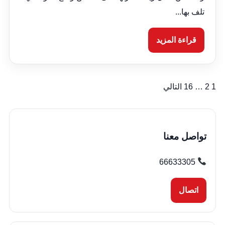
تلف بها...
قراءة المزيد
1
2
…
16
التالي
تعدد
صفحات
المقالات
تواصل معنا
66633305
اتصال