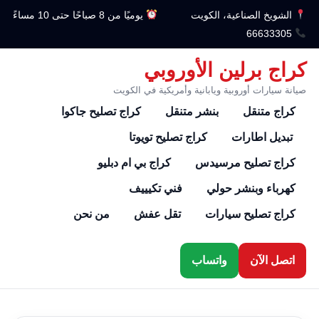
الشويخ الصناعية، الكويت
يوميًا من 8 صباحًا حتى 10 مساءً
66633305
كراج برلين الأوروبي
صيانة سيارات أوروبية ويابانية وأمريكية في الكويت
كراج متنقل
بنشر متنقل
كراج تصليح جاكوا
تبديل اطارات
كراج تصليح تويوتا
كراج تصليح مرسيدس
كراج بي ام دبليو
كهرباء وبنشر حولي
فني تكيييف
كراج تصليح سيارات
تقل عفش
من نحن
اتصل الآن
واتساب