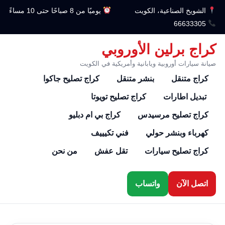
الشويخ الصناعية، الكويت
يوميًا من 8 صباحًا حتى 10 مساءً
66633305
كراج برلين الأوروبي
صيانة سيارات أوروبية ويابانية وأمريكية في الكويت
كراج متنقل
بنشر متنقل
كراج تصليح جاكوا
تبديل اطارات
كراج تصليح تويوتا
كراج تصليح مرسيدس
كراج بي ام دبليو
كهرباء وبنشر حولي
فني تكيييف
كراج تصليح سيارات
تقل عفش
من نحن
اتصل الآن
واتساب